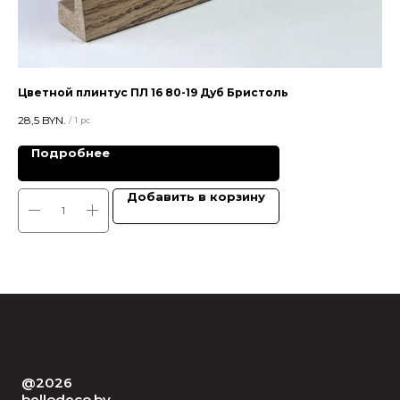
Цветной плинтус ПЛ 16 80-19 Дуб Бристоль
Пл
28,5
BYN.
15,5
/
1 pc
Подробнее
Добавить в корзину
@2026
bellodeco.by