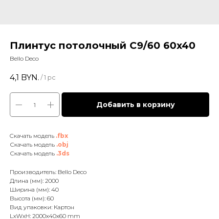
Плинтус потолочный С9/60 60x40
Bello Deco
4,1
BYN.
/
1 pc
Добавить в корзину
Cкачать модель
.fbx
Скачать модель
.obj
Скачать модель
.3ds
Производитель: Bello Deco
Длина (мм): 2000
Ширина (мм): 40
Высота (мм): 60
Вид упаковки: Картон
LxWxH: 2000x40x60 mm