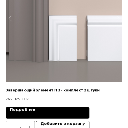
Завершающий элемент П 3 - комплект 2 штуки
Пл
26,2
BYN.
21
/
1 pc
Подробнее
Добавить в корзину