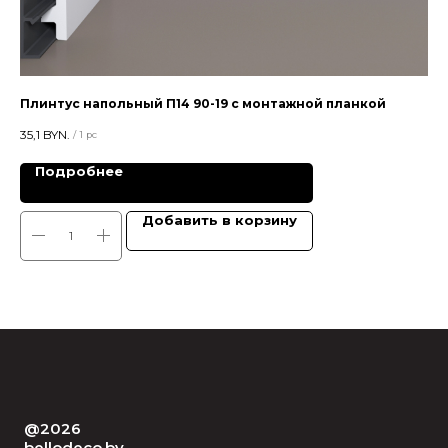
Плинтус напольный П14 90-19 с монтажной планкой
За
35,1
BYN.
26,
/
1 pc
Подробнее
Добавить в корзину
@2026
bellodeco.by