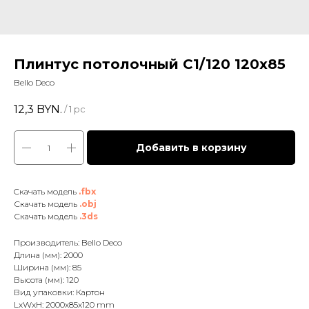
Плинтус потолочный С1/120 120х85
Bello Deco
12,3
BYN.
/
1 pc
Добавить в корзину
Cкачать модель
.fbx
Скачать модель
.obj
Скачать модель
.3ds
Производитель: Bello Deco
Длина (мм): 2000
Ширина (мм): 85
Высота (мм): 120
Вид упаковки: Картон
LxWxH: 2000x85x120 mm