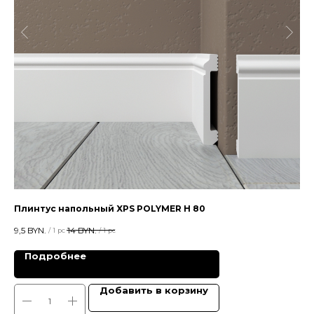
Плинтус напольный XPS POLYMER Н 80
Пл
9,5
BYN.
14
BYN.
35,
/
1 pc
/
1 pc
Подробнее
Добавить в корзину