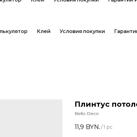
лькулятор
Клей
Условия покупки
Гаранти
Плинтус потоло
Bello Deco
11,9
BYN.
/
1 pc