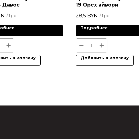
б Давос
19 Орех айвори
N.
28,5
BYN.
/
1 pc
/
1 pc
обнее
Подробнее
вить в корзину
Добавить в корзину