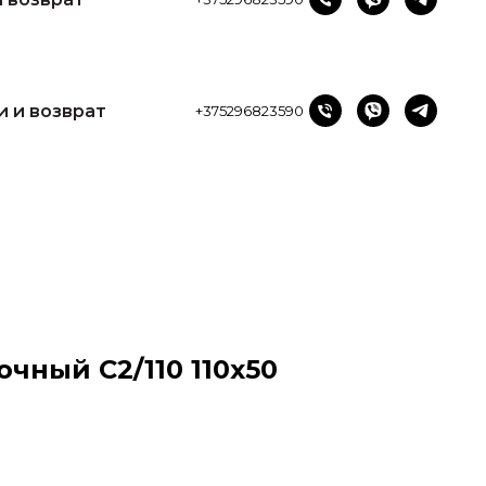
и и возврат
+375296823590
чный С2/110 110х50