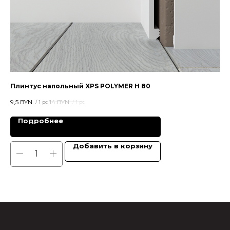
Плинтус напольный XPS POLYMER Н 80
Пл
9,5
BYN.
14
BYN.
41,1
/
1 pc
/
1 pc
Подробнее
Добавить в корзину