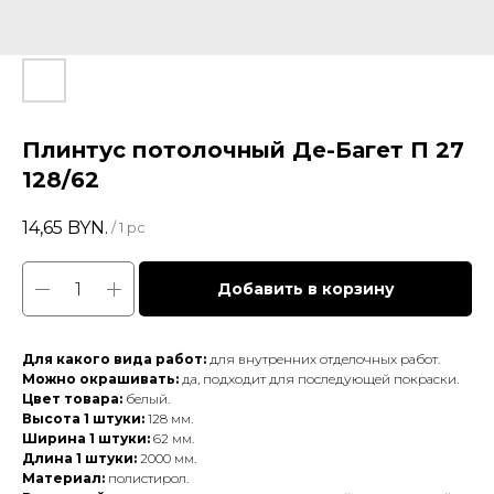
Плинтус потолочный Де-Багет П 27
128/62
14,65
BYN.
/
1 pc
Добавить в корзину
Для какого вида работ:
для внутренних отделочных работ.
Можно окрашивать:
да, подходит для последующей покраски.
Цвет товара:
белый.
Высота 1 штуки:
128 мм.
Ширина 1 штуки:
62 мм.
Длина 1 штуки:
2000 мм.
Материал:
полистирол.