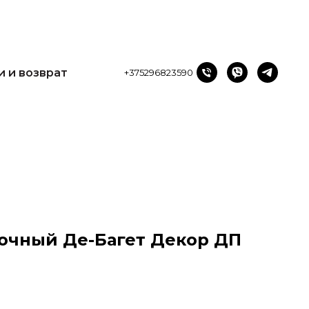
и и возврат
+375296823590
очный Де-Багет Декор ДП