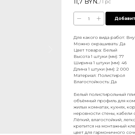
11,7
BYN.
/
1 pc
Добавит
Для какого вида работ: Вн
Можно окрашивать: Да
Цвет товара: Белый
Высота 1 штуки (мм): 77
Ширина 1 штуки (мм): 46
Длина 1 штуки (мм): 2 000
Материал: Полистирол
Влагостойкость: Да
Белый полистирольный пли
объёмный профиль для ком
жилых комнатах, кухнях, ко
неровности стены, кабели
Лёгкий, влагостойкий, лег
крепится на монтажный кл
цвет для гармоничного соч