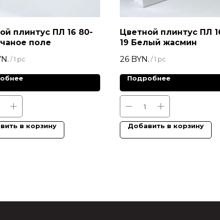
ой плинтус ПЛ 16 80-
Цветной плинтус ПЛ 1
счаное поле
19 Белый жасмин
N.
26
BYN.
/
1 pc
/
1 pc
обнее
Подробнее
вить в корзину
Добавить в корзину