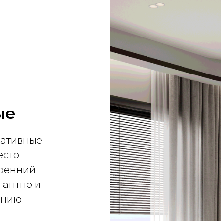
ые
ративные
есто
тренний
гантно и
ению