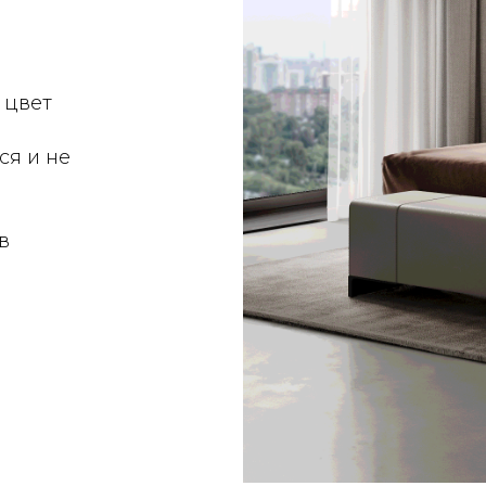
 цвет
ся и не
в