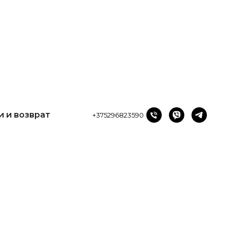
и возврат
+375296823590
и и возврат
+375296823590