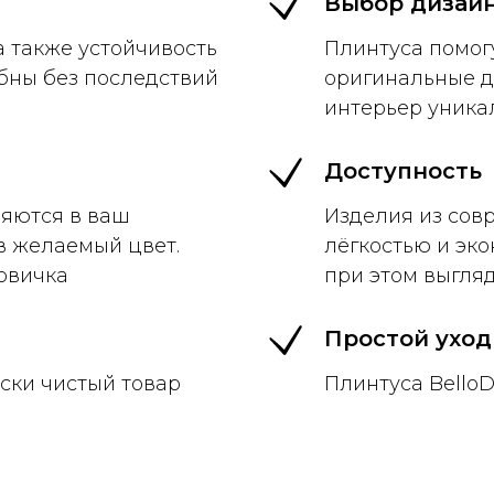
Выбор дизай
а также устойчивость
Плинтуса помог
бны без последствий
оригинальные д
интерьер уника
Доступность
ряются в ваш
Изделия из сов
в желаемый цвет.
лёгкостью и эко
овичка
при этом выгля
Простой уход
ски чистый товар
Плинтуса BelloD