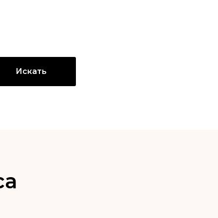
Искать
са