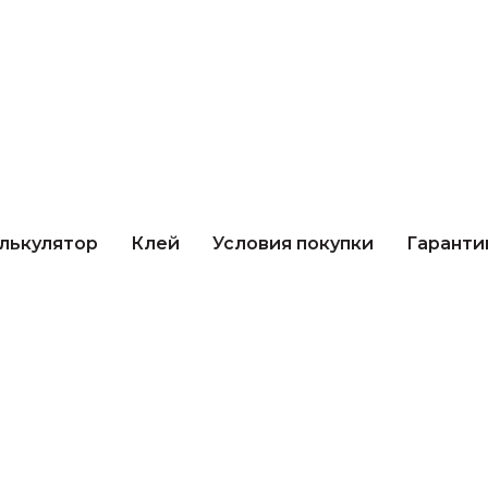
кулятор
Клей
Условия покупки
Гарантии 
лькулятор
Клей
Условия покупки
Гаранти