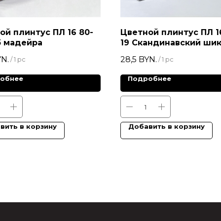
ой плинтус ПЛ 16 80-
Цветной плинтус ПЛ 1
б мадейра
19 Скандинавский ши
N.
28,5
BYN.
/
1 pc
/
1 pc
обнее
Подробнее
вить в корзину
Добавить в корзину