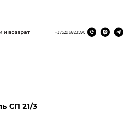
и возврат
+375296823590
и и возврат
+375296823590
ь СП 21/3