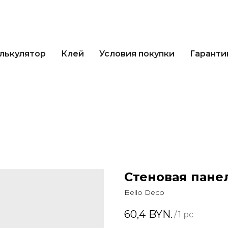
кулятор
Клей
Условия покупки
Гарантии 
лькулятор
Клей
Условия покупки
Гаранти
Стеновая панел
Bello Deco
60,4
BYN.
/
1 pc