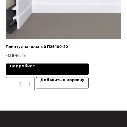
Плинтус напольный П26 100-20
Цв
41,1
BYN.
28,
/
1 pc
Подробнее
Добавить в корзину