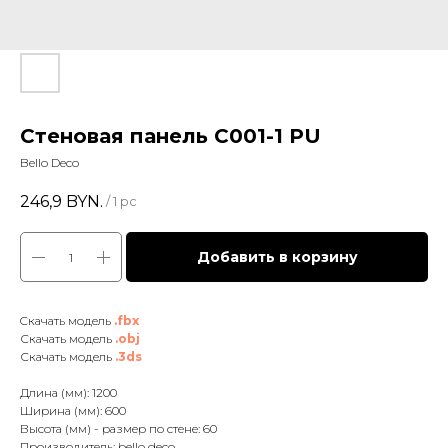
Стеновая панель C001-1 PU
Bello Deco
246,9
BYN.
/
1 pc
Добавить в корзину
Cкачать модель
.fbx
Скачать модель
.obj
Скачать модель
.3ds
Длина (мм): 1200
Ширина (мм): 600
Высота (мм) - размер по стене: 60
Производитель: bello deco