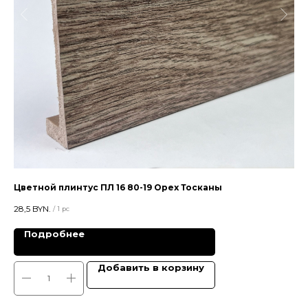
Цветной плинтус ПЛ 16 80-19 Орех Тосканы
Пл
28,5
BYN.
32,
/
1 pc
Подробнее
Добавить в корзину