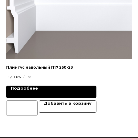
Плинтус напольный П17 250-23
Пл
115,5
BYN.
35,
/
1 pc
Подробнее
Добавить в корзину